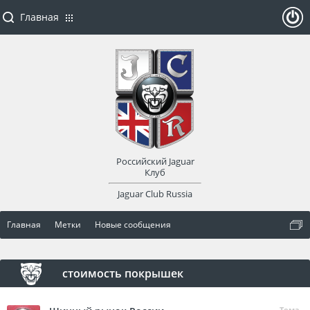
Главная
ойти
или
заре
Российский Jaguar
гист
Клуб
Jaguar Club Russia
рир
Главная
Метки
Новые сообщения
оват
ься
стоимость покрышек
Тема