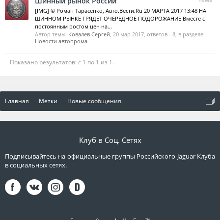
Шинный рынок России
[IMG] © Роман Тарасенко, Авто.Вести.Ru 20 МАРТА 2017 13:48 НА
ШИННОМ РЫНКЕ ГРЯДЕТ ОЧЕРЕДНОЕ ПОДОРОЖАНИЕ Вместе с
постоянным ростом цен на...
Автор темы:
Ковалев Сергей
,
20 мар 2017
, ответов - 8, в разделе:
Новости автопрома
Показано результатов: с 1 по 1 из 1.
Главная
Метки
Новые сообщения
Клуб в Соц. Сетях
Подписывайтесь на официальные группы Российского Jaguar Клуба
в социальных сетях.