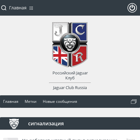
Главная
ойти
или
заре
Российский Jaguar
гист
Клуб
Jaguar Club Russia
рир
Главная
Метки
Новые сообщения
оват
ься
сигнализация
Тема