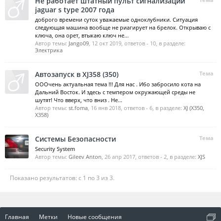
Не работает штатный пульт сигнализации
jaguar s type 2007 года
доброго времени суток уважаемые одноклубники. Ситуация
следующая машина вообще не риагирует на брелок. Открываю с
ключа, она орет, втыкаю ключ не...
Автор темы:
Jango09
,
12 окт 2019
, ответов - 10, в разделе:
Электрика
Автозапуск в XJ358 (350)
Тема
ОООчень актуальная тема !!! Для нас . Ибо забросило кота на
Дальний Восток. И здесь с темпером окружающей среды не
шутят! Что вверх, что вниз . Не...
Автор темы:
st.foma
,
16 янв 2018
, ответов - 6, в разделе:
XJ (X350,
X358)
Системы Безопасности
Тема
Security System
Автор темы:
Gileev Anton
,
26 апр 2017
, ответов - 2, в разделе:
XJS
Показано результатов: с 1 по 3 из 3.
Главная
Метки
Новые сообщения