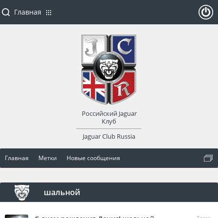
Главная
ойти
или
заре
Российский Jaguar
гист
Клуб
Jaguar Club Russia
рир
Главная
Метки
Новые сообщения
оват
ься
шальной
Тема