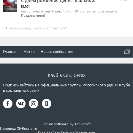
С днем рождения Денис! шальной.
[IMG]
Автор темы:
Gileev Anton
,
18 ноя 2018
, ответов - 5, в разделе:
Поздравления!
Показано результатов: с 1 по 1 из 1.
Главная
Метки
Новые сообщения
Клуб в Соц. Сетях
Подписывайтесь на официальные группы Российского Jaguar Клуба
в социальных сетях.
Forum software by XenForo™
Перевод:
XF-Russia.ru
Free XenForo Style by Brivium.com