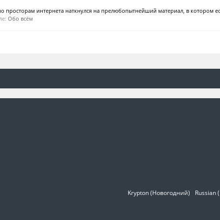
по просторам интернета наткнулся на прелюбопытнейший материал, в котором ест
еле:
Обо всём
Krypton (Новогодний)
Russian 