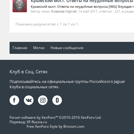
Крымский мост. Ответы на неудобные вопросы
Крымский мост. Ответы на неудобные вопросы [IMG] Блуждая 
Автор темы:
Ковалев Сергей
,
14 май 2017
, ответов - 227, в разд
Показано результатов: с 1 по 1 из 1.
Главная
Метки
Новые сообщения
Клуб в Соц. Сетях
Подписывайтесь на официальные группы Российского Jaguar
Клуба в социальных сетях.
Forum software by XenForo™
©2010-2016 XenForo Ltd.
Перевод:
XF-Russia.ru
Free XenForo Style by Brivium.com