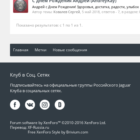
С днем Рождения Андрей (AndreyKay)
Андрей с Днем Рождения! Здоровья, достатка, радости, улыбок 
Автор темы:
Ковалев Сергей
,
5 май 2018
, ответов - 7, в разделе:
Показано результатов: с 1 по 1 из 1.
Главная
Метки
Новые сообщения
Клуб в Соц. Сетях
Подписывайтесь на официальные группы Российского Jaguar
Клуба в социальных сетях.
Forum software by XenForo™
©2010-2016 XenForo Ltd.
Перевод:
XF-Russia.ru
Free XenForo Style by Brivium.com