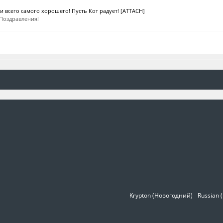
и всего самого хорошего! Пусть Кот радует! [ATTACH]
Поздравления!
Krypton (Новогодний)
Russian 