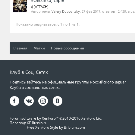
«Овсянка, сэр!»
:) [ATTACH]
Автор темы:
Valery Dubovitsky
,
27 фев 2017
, ответов - 2.439, в р
Показано результатов: с 1 по 1 из 1.
Главная
Метки
Новые сообщения
Клуб в Соц. Сетях
Подписывайтесь на официальные группы Российского Jaguar
Клуба в социальных сетях.
Forum software by XenForo™
©2010-2016 XenForo Ltd.
Перевод:
XF-Russia.ru
Free XenForo Style by Brivium.com