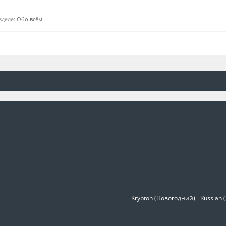
азделе:
Обо всём
Krypton (Новогодний)
Russian 