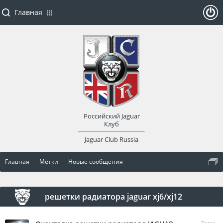
Главная
ойти
или
заре
Российский Jaguar
гист
Клуб
Jaguar Club Russia
рир
Главная
Метки
Новые сообщения
оват
ься
решетки радиатора jaguar xj6/xj12
Тема