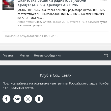
Окантовка решетки радиатора JAGUAR
XJ6/XJ12 (AB´86), XJ40/XJ81 AB 10/86
JAGUAR BEC 5665 Окантовка решетки радиатора Детали BEC 5665
соответствует № 1 на изображении [IMG] [IMG] Daimler From VIN
(687219) [IMG] NLA...
Автор темы:
Gileev Anton
,
16 мар 2017
, ответов - 0, в разделе:
Кузов
и комплектующие.
Показано результатов: с 1 по 1 из 1.
Главная
Метки
Новые сообщения
Клуб в Соц. Сетях
Подписывайтесь на официальные группы Российского Jaguar Клуба
в социальных сетях.