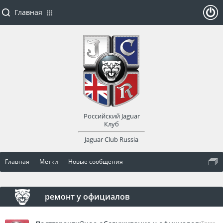
Главная
ойти
или
заре
Российский Jaguar
гист
Клуб
Jaguar Club Russia
рир
Главная
Метки
Новые сообщения
оват
ься
ремонт у официалов
Тема