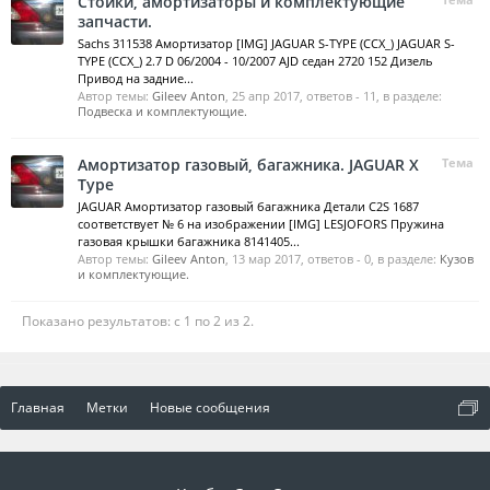
Стойки, амортизаторы и комплектующие
запчасти.
Sachs 311538 Амортизатор [IMG] JAGUAR S-TYPE (CCX_) JAGUAR S-
TYPE (CCX_) 2.7 D 06/2004 - 10/2007 AJD седан 2720 152 Дизель
Привод на задние...
Автор темы:
Gileev Anton
,
25 апр 2017
, ответов - 11, в разделе:
Подвеска и комплектующие.
Амортизатор газовый, багажника. JAGUAR X
Тема
Type
JAGUAR Амортизатор газовый багажника Детали C2S 1687
соответствует № 6 на изображении [IMG] LESJOFORS Пружина
газовая крышки багажника 8141405...
Автор темы:
Gileev Anton
,
13 мар 2017
, ответов - 0, в разделе:
Кузов
и комплектующие.
Показано результатов: с 1 по 2 из 2.
Главная
Метки
Новые сообщения