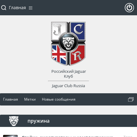
Главная
ойти
или
заре
Российский Jaguar
гист
Клуб
Jaguar Club Russia
рир
Главная
Метки
Новые сообщения
оват
ься
пружина
Тема