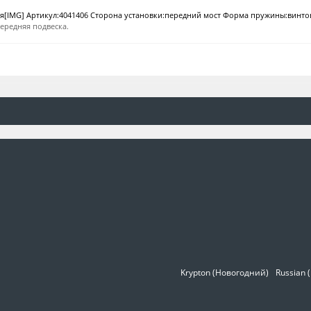
[IMG] Артикул:4041406 Сторона установки:передний мост Форма пружины:винтов
ередняя подвеска.
Krypton (Новогодний)
Russian 