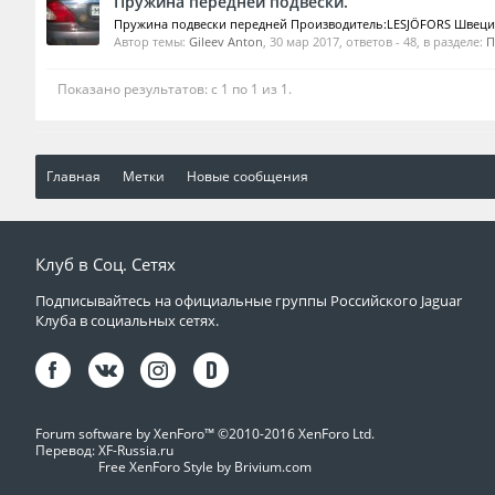
Пружина передней подвески.
Пружина подвески передней Производитель:LESJÖFORS Швеция
Автор темы:
Gileev Anton
,
30 мар 2017
, ответов - 48, в разделе:
П
Показано результатов: с 1 по 1 из 1.
Главная
Метки
Новые сообщения
Клуб в Соц. Сетях
Подписывайтесь на официальные группы Российского Jaguar
Клуба в социальных сетях.
Forum software by XenForo™
©2010-2016 XenForo Ltd.
Перевод:
XF-Russia.ru
Free XenForo Style by Brivium.com