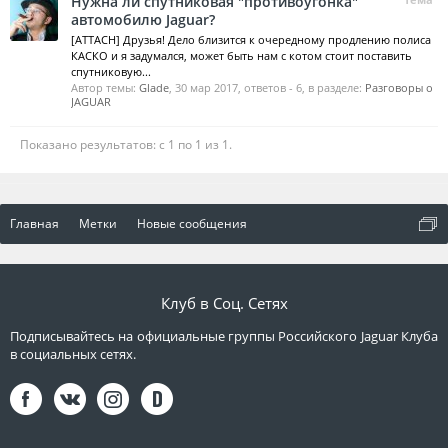
Нужна ли спутниковая "противоугонка"
автомобилю Jaguar?
[ATTACH] Друзья! Дело близится к очередному продлению полиса
КАСКО и я задумался, может быть нам с котом стоит поставить
спутниковую...
Автор темы:
Glade
,
30 мар 2017
, ответов - 6, в разделе:
Разговоры о
JAGUAR
Показано результатов: с 1 по 1 из 1.
Главная
Метки
Новые сообщения
Клуб в Соц. Сетях
Подписывайтесь на официальные группы Российского Jaguar Клуба
в социальных сетях.