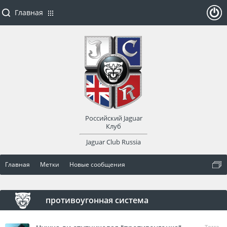
Главная
ойти
или
заре
Российский Jaguar
гист
Клуб
Jaguar Club Russia
рир
Главная
Метки
Новые сообщения
оват
ься
противоугонная система
Тема