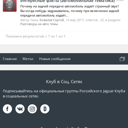
Интересные факты (автомобильная тематика)
Почему на задней передаче автомобиль издаёт странный звук?
Вы когда-нибудь задумывались, почему при включении задней
передачи автомобиль издаёт...
Автор темы:
Ковалев Сергей
,
14 мар 2017
, ответов - 25, в разделе:
Разговоры на авто темы
Показано результатов: с 1 по 1 из 1.
Главная
Метки
Новые сообщения
Клуб в Соц. Сетях
Подписывайтесь на официальные группы Российского Jaguar Клуба
в социальных сетях.