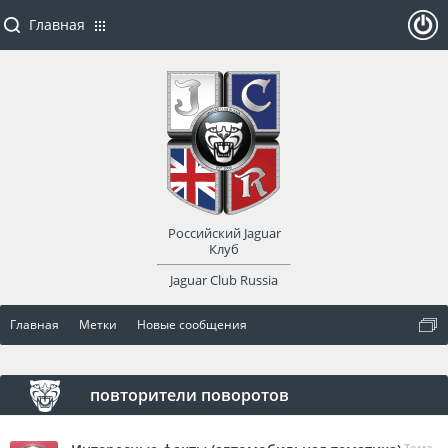
Главная
ойти
или
заре
Российский Jaguar
гист
Клуб
Jaguar Club Russia
рир
Главная
Метки
Новые сообщения
оват
ься
повторители поворотов
Тема