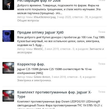
Реставрация фар XF 2008
Доброго времени. Товарищи, подскажите по фарам. Фары на
моем коте покрылись трещинами, и стали желто-мутными. Эта
мелкая паутинка (трещены) - это...
Автор темы:
ИльяЗеленоград
,
3 мар 2020
, ответов - 38, в разделе:
Общие вопросы
Продам оптику Jaguar XJ40
Тема
Всем доброго дня! Купил донора с пробегом до 100 т.км. Год 1989.
Кузов был мертвый, но все остальное целое, салон, электрика,
ходовая на 5. Буду...
Автор темы:
WestSC
,
3 июл 2019
, ответов - 0, в разделе:
Запчасти и
аксессуары
Корректор фар.
Тема
Jaguar C2S 15088 Детали C2S 15088 соответствует № 10 на
изображении [IMG]
Автор темы:
Gileev Anton
,
3 июл 2018
, ответов - 8, в разделе:
Электрика и электроника.
Комплект противотуманных фар. Jaguar X-
Тема
Type
Комплект противотуманных фар Osram LEDFOG101 LEDriving®
светодиодный Поиск Фара противотуманная TYC 19-5785-10-21 с