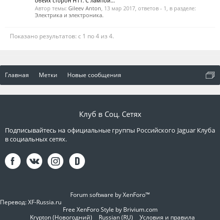
обеих сторон H11. С лампой...
Автор темы:
Gileev Anton
,
13 мар 2017
, ответов - 1, в разделе:
Электрика и электроника.
Показано результатов: с 1 по 4 из 4.
Главная
Метки
Новые сообщения
Клуб в Соц. Сетях
Подписывайтесь на официальные группы Российского Jaguar Клуба
в социальных сетях.
Forum software by XenForo™
Перевод:
XF-Russia.ru
Free XenForo Style by Brivium.com
Krypton (Новогодний)
Russian (RU)
Условия и правила