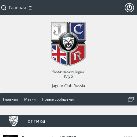
Главная
ойти
или
заре
Российский Jaguar
гист
Клуб
Jaguar Club Russia
рир
Главная
Метки
Новые сообщения
оват
ься
оптика
Тема