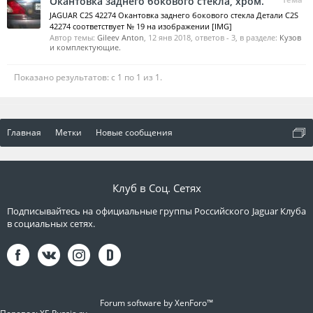
Окантовка заднего бокового стекла, хром.
JAGUAR C2S 42274 Окантовка заднего бокового стекла Детали C2S
42274 соответствует № 19 на изображении [IMG]
Автор темы:
Gileev Anton
,
12 янв 2018
, ответов - 3, в разделе:
Кузов
и комплектующие.
Показано результатов: с 1 по 1 из 1.
Главная
Метки
Новые сообщения
Клуб в Соц. Сетях
Подписывайтесь на официальные группы Российского Jaguar Клуба
в социальных сетях.
Forum software by XenForo™