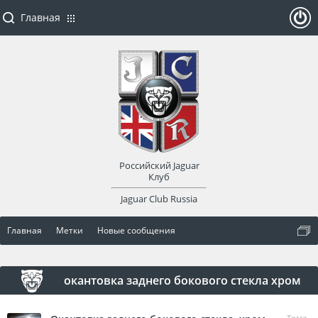
Главная
ойти
или
заре
Российский Jaguar
гист
Клуб
Jaguar Club Russia
рир
Главная
Метки
Новые сообщения
оват
ься
окантовка заднего бокового стекла хром
Тема