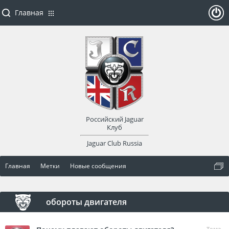
Главная
ойти
или
заре
Российский Jaguar
гист
Клуб
Jaguar Club Russia
рир
Главная
Метки
Новые сообщения
оват
ься
обороты двигателя
Тема