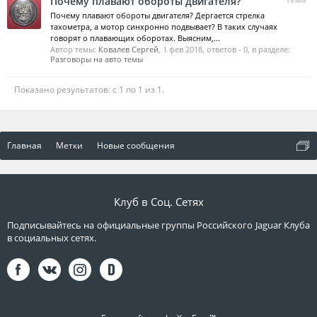
Почему плавают обороты двигателя?
Почему плавают обороты двигателя? Дергается стрелка
тахометра, а мотор синхронно подвывает? В таких случаях
говорят о плавающих оборотах. Выясним,...
Автор темы:
Ковалев Сергей
,
1 фев 2018
, ответов - 0, в разделе:
Разговоры на авто темы
Показано результатов: с 1 по 1 из 1.
Главная
Метки
Новые сообщения
Клуб в Соц. Сетях
Подписывайтесь на официальные группы Российского Jaguar Клуба
в социальных сетях.