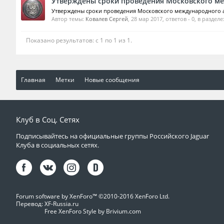
Утверждены сроки проведения Московского ме
Утверждены сроки проведения Московского международного ав
Автор темы:
Ковалев Сергей
,
28 мар 2017
, ответов - 0, в разделе
Показано результатов: с 1 по 1 из 1.
Главная
Метки
Новые сообщения
Клуб в Соц. Сетях
Подписывайтесь на официальные группы Российского Jaguar
Клуба в социальных сетях.
Forum software by XenForo™
©2010-2016 XenForo Ltd.
Перевод:
XF-Russia.ru
Free XenForo Style by Brivium.com