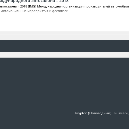
ждународного автосалона – 2018
тосалона – 2018 [IMG] Международная организация производителей автомобилей 
:
Автомобильные мероприятия и фестивали
Krypton (Новогодний)
Russian 