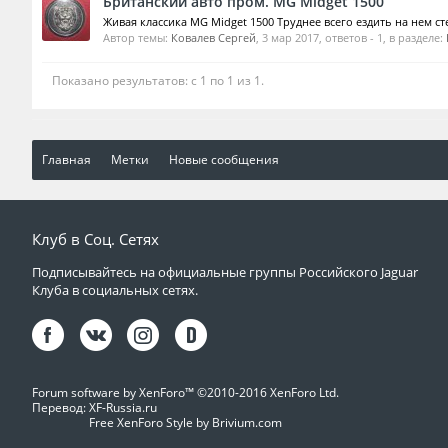
Британский авто пром. MG Midget 1500
Живая классика MG Midget 1500 Труднее всего ездить на нем ст
Автор темы:
Ковалев Сергей
,
3 мар 2017
, ответов - 1, в разделе:
Показано результатов: с 1 по 1 из 1.
Главная
Метки
Новые сообщения
Клуб в Соц. Сетях
Подписывайтесь на официальные группы Российского Jaguar
Клуба в социальных сетях.
Forum software by XenForo™
©2010-2016 XenForo Ltd.
Перевод:
XF-Russia.ru
Free XenForo Style by Brivium.com