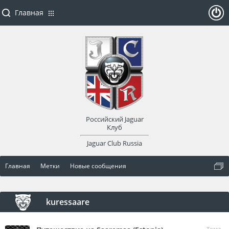
Главная
ойти
или
заре
Российский Jaguar
гист
Клуб
Jaguar Club Russia
рир
Главная
Метки
Новые сообщения
оват
ься
kuressaare
Тема