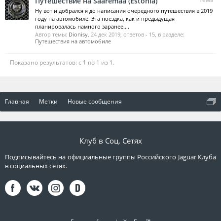
Путешествие на Saaremaa (Estonia)
Ну вот и добрался я до написания очередного путешествия в 2019
году на автомобиле. Эта поездка, как и предыдущая
планировалась намного заранее....
Автор темы:
Dionisy
,
24 дек 2019
, ответов - 15, в разделе:
Путешествия на автомобиле
Показано результатов: с 1 по 1 из 1.
Главная
Метки
Новые сообщения
Клуб в Соц. Сетях
Подписывайтесь на официальные группы Российского Jaguar Клуба
в социальных сетях.