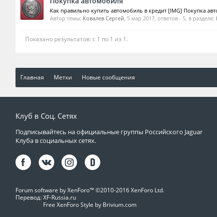
Покупка автомобиля
Как правильно купить автомобиль в кредит [IMG] Покупка авто
Автор темы:
Ковалев Сергей
,
5 мар 2017
, ответов - 5, в разделе:
Показано результатов: с 1 по 1 из 1.
Главная
Метки
Новые сообщения
Клуб в Соц. Сетях
Подписывайтесь на официальные группы Российского Jaguar
Клуба в социальных сетях.
Forum software by XenForo™
©2010-2016 XenForo Ltd.
Перевод:
XF-Russia.ru
Free XenForo Style by Brivium.com