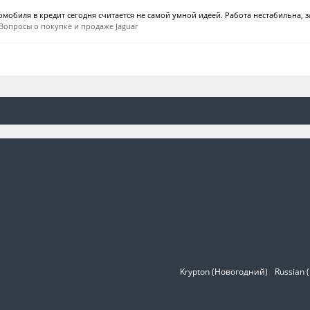
мобиля в кредит сегодня считается не самой умной идеей. Работа нестабильна, за
Вопросы о покупке и продаже Jaguar
Krypton (Новогодний)
Russian 