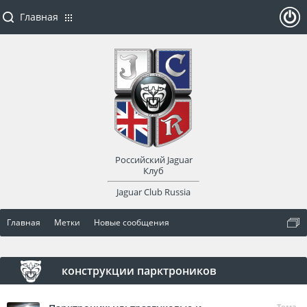
Главная
ойти
или
заре
Российский Jaguar
гист
Клуб
Jaguar Club Russia
рир
Главная
Метки
Новые сообщения
оват
ься
конструкции парктроников
Тема