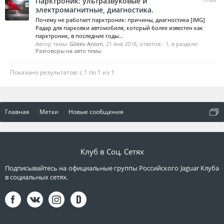
Парктроник: ультразвуковые и
электромагнитные, диагностика.
Почему не работает парктроник: причины, диагностика [IMG]
Радар для парковки автомобиля, который более известен как
парктроник, в последние годы...
Автор темы:
Gileev Anton
,
21 янв 2018
, ответов - 1, в разделе:
Разговоры на авто темы
Показано результатов: с 1 по 1 из 1.
Главная
Метки
Новые сообщения
Клуб в Соц. Сетях
Подписывайтесь на официальные группы Российского Jaguar Клуба
в социальных сетях.