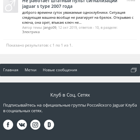
Не работает штатный пульт сигнализации
jaguar s type 2007 года
доброго времени суток уважаемые одноклубники. Ситуация
следующая машина вообще не риагирует на брелок. Открываю с
ключа, она орет, втыкаю ключ не...
Автор темы:
Jango09
,
12 окт 2019
, ответов - 10, в разделе:
Электрика
Показано результатов: с 1 по 1 из 1.
Главная
Метки
Новые сообщения
Клуб в Соц. Сетях
Подписывайтесь на официальные группы Российского Jaguar Клуба
в социальных сетях.