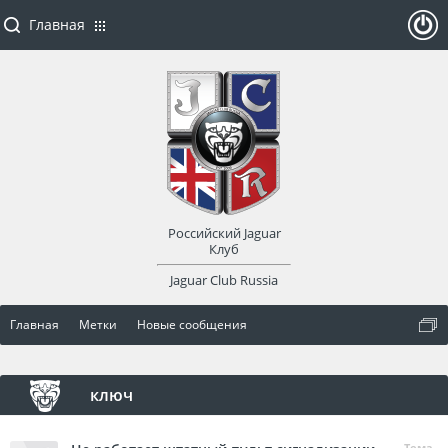
Главная
ойти
или
заре
Российский Jaguar
гист
Клуб
Jaguar Club Russia
рир
Главная
Метки
Новые сообщения
оват
ься
ключ
Тема