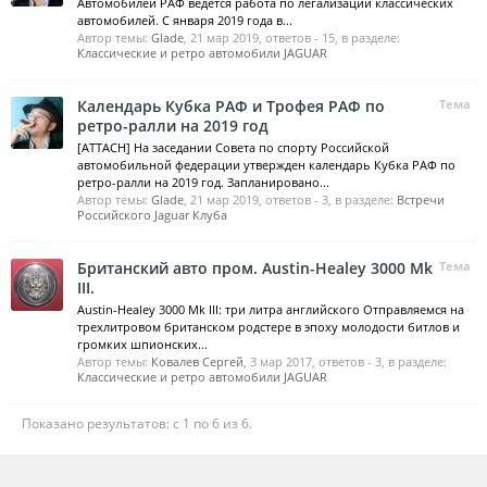
Автомобилей РАФ ведется работа по легализации классических
автомобилей. С января 2019 года в...
Автор темы:
Glade
,
21 мар 2019
, ответов - 15, в разделе:
Классические и ретро автомобили JAGUAR
Календарь Кубка РАФ и Трофея РАФ по
Тема
ретро-ралли на 2019 год
[ATTACH] На заседании Совета по спорту Российской
автомобильной федерации утвержден календарь Кубка РАФ по
ретро-ралли на 2019 год. Запланировано...
Автор темы:
Glade
,
21 мар 2019
, ответов - 3, в разделе:
Встречи
Российского Jaguar Клуба
Британский авто пром. Аustin-Healey 3000 Mk
Тема
III.
Аustin-Healey 3000 Mk III: три литра английского Отправляемся на
трехлитровом британском родстере в эпоху молодости битлов и
громких шпионских...
Автор темы:
Ковалев Сергей
,
3 мар 2017
, ответов - 3, в разделе:
Классические и ретро автомобили JAGUAR
Показано результатов: с 1 по 6 из 6.