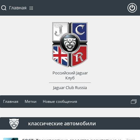
Главная
ойти
или
заре
Российский Jaguar
гист
Клуб
Jaguar Club Russia
рир
Главная
Метки
Новые сообщения
оват
ься
классические автомобили
Тема