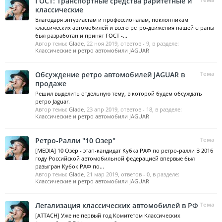
ГОСТ: Транспортные средства раритетные и
классические
Благодаря энтузиастам и профессионалам, поклонникам
классических автомобилей и всего ретро-движения нашей страны
был разработан и принят ГОСТ -...
Автор темы:
Glade
,
22 ноя 2019
, ответов - 9, в разделе:
Классические и ретро автомобили JAGUAR
Обсуждение ретро автомобилей JAGUAR в
Тема
продаже
Решил выделить отдельную тему, в которой будем обсуждать
ретро Jaguar.
Автор темы:
Glade
,
23 апр 2019
, ответов - 18, в разделе:
Классические и ретро автомобили JAGUAR
Ретро-Ралли "10 Озер"
Тема
[MEDIA] 10 Озёр - этап-кандидат Кубка РАФ по ретро-ралли В 2016
году Российской автомобильной федерацией впервые был
разыгран Кубок РАФ по...
Автор темы:
Glade
,
21 мар 2019
, ответов - 0, в разделе:
Классические и ретро автомобили JAGUAR
Легализация классических автомобилей в РФ
Тема
[ATTACH] Уже не первый год Комитетом Классических