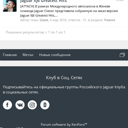
Jaguar XJ6 Greatest Hits
[ATTACH] В рамках Международного автосалона в Женеве
команда Jaguar Classic представила собранную на заказ версию
Jaguar XJ6 Greatest Hits,...
Автор темы:
Glade
,
6 мар 2018
, ответов - 31, в разделе:
Разное
Показано результатов: с 1 по 1 из 1.
Главная
Метки
Новые сообщения
Клуб в Соц. Сетях
Подписывайтесь на официальные группы Российского Jaguar Клуба
в социальных сетях.
Forum software by XenForo™