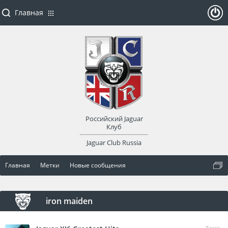
Главная
ойти
или
заре
Российский Jaguar
гист
Клуб
Jaguar Club Russia
рир
Главная
Метки
Новые сообщения
оват
ься
iron maiden
Тема