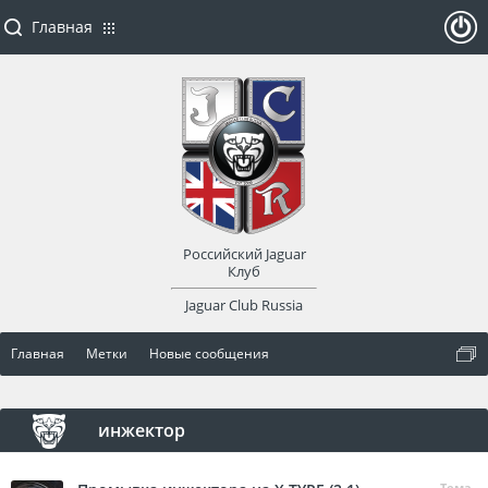
Главная
ойти
или
заре
Российский Jaguar
гист
Клуб
Jaguar Club Russia
рир
Главная
Метки
Новые сообщения
оват
ься
инжектор
Тема