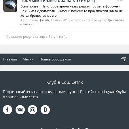
Промывка инжектора на X TYPE (2.1)
Всем привет! Некоторое время назад решил промыть форсунки
не снимая с двигателя. В Казани почему то практически никто не
хотел браться за моего...
Автор темы:
Josiah
,
13 июн 2018
, ответов - 18, в разделе:
Двигатель
(бензин)
Показано результатов: с 1 по 1 из 1.
Главная
Метки
Новые сообщения
Клуб в Соц. Сетях
Подписывайтесь на официальные группы Российского Jaguar Клуба
в социальных сетях.