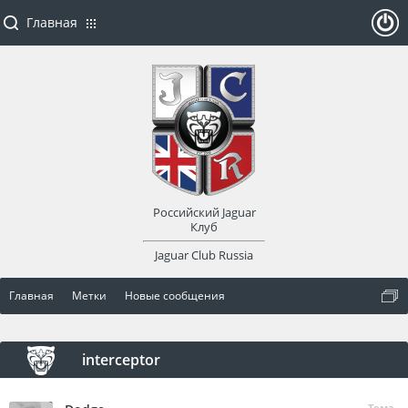
Главная
ойти
или
заре
Российский Jaguar
гист
Клуб
Jaguar Club Russia
рир
Главная
Метки
Новые сообщения
оват
ься
interceptor
Тема