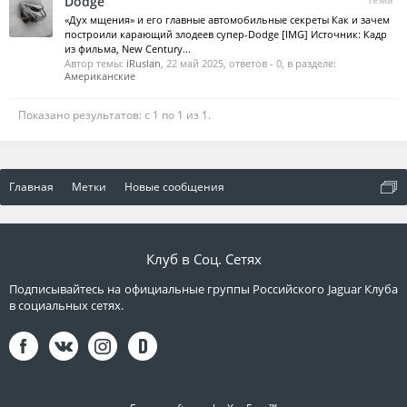
Dodge
«Дух мщения» и его главные автомобильные секреты Как и зачем
построили карающий злодеев супер-Dodge [IMG] Источник: Кадр
из фильма, New Century...
Автор темы:
iRuslan
,
22 май 2025
, ответов - 0, в разделе:
Американские
Показано результатов: с 1 по 1 из 1.
Главная
Метки
Новые сообщения
Клуб в Соц. Сетях
Подписывайтесь на официальные группы Российского Jaguar Клуба
в социальных сетях.