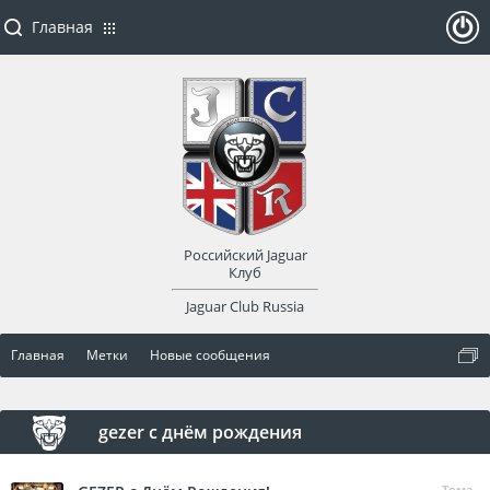
Главная
ойти
или
заре
Российский Jaguar
гист
Клуб
Jaguar Club Russia
рир
Главная
Метки
Новые сообщения
оват
ься
gezer с днём рождения
Тема