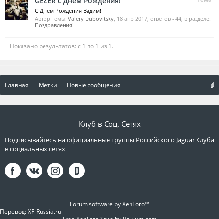
GEZER с Днём Рождения!
С Днём Рождения Вадим!
Автор темы:
Valery Dubovitsky
,
18 апр 2017
, ответов - 44, в разделе:
Поздравления!
Показано результатов: с 1 по 1 из 1.
Главная
Метки
Новые сообщения
Клуб в Соц. Сетях
Подписывайтесь на официальные группы Российского Jaguar Клуба
в социальных сетях.
Forum software by XenForo™
Перевод:
XF-Russia.ru
Free XenForo Style by Brivium.com