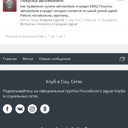
Покупка автомобиля
Как правильно купить автомобиль в кредит [IMG] Покупка
автомобиля в кредит сегодня считается не самой умной идеей.
Работа нестабильна, зарплаты...
Автор темы:
Ковалев Сергей
,
5 мар 2017
, ответов - 5, в разделе:
Вопросы о покупке и продаже Jaguar
Показано результатов: с 1 по 1 из 1.
Главная
Метки
Новые сообщения
Клуб в Соц. Сетях
Подписывайтесь на официальные группы Российского Jaguar Клуба
в социальных сетях.