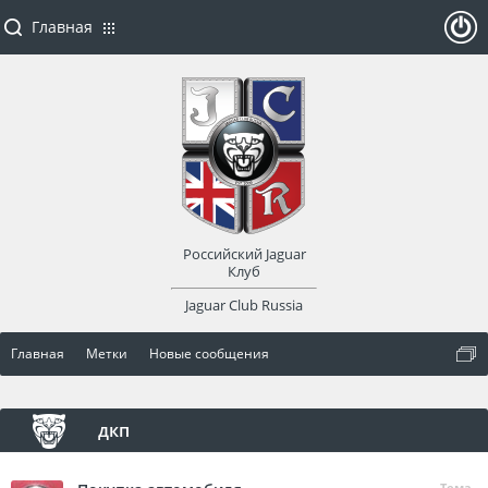
Главная
ойти
или
заре
Российский Jaguar
гист
Клуб
Jaguar Club Russia
рир
Главная
Метки
Новые сообщения
оват
ься
дкп
Тема