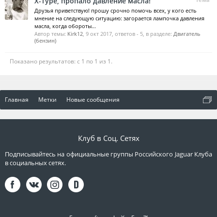
X-Type, пропало давление масла!
Друзья приветствую! прошу срочно помочь всех, у кого есть
мнение на следующую ситуацию: загорается лампочка давления
масла, когда обороты...
Автор темы:
Kirk12
,
9 окт 2017
, ответов - 5, в разделе:
Двигатель
(бензин)
Показано результатов: с 1 по 1 из 1.
Главная
Метки
Новые сообщения
Клуб в Соц. Сетях
Подписывайтесь на официальные группы Российского Jaguar Клуба
в социальных сетях.