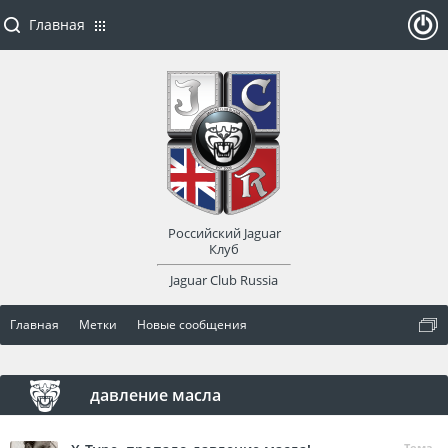
Главная
ойти
или
заре
Российский Jaguar
гист
Клуб
Jaguar Club Russia
рир
Главная
Метки
Новые сообщения
оват
ься
давление масла
Тема