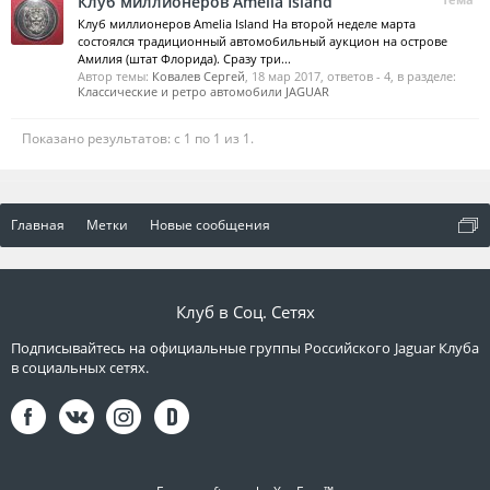
Клуб миллионеров Amelia Island
Клуб миллионеров Amelia Island На второй неделе марта
состоялся традиционный автомобильный аукцион на острове
Амилия (штат Флорида). Сразу три...
Автор темы:
Ковалев Сергей
,
18 мар 2017
, ответов - 4, в разделе:
Классические и ретро автомобили JAGUAR
Показано результатов: с 1 по 1 из 1.
Главная
Метки
Новые сообщения
Клуб в Соц. Сетях
Подписывайтесь на официальные группы Российского Jaguar Клуба
в социальных сетях.