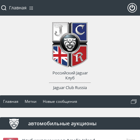
Главная
ойти
или
заре
Российский Jaguar
гист
Клуб
Jaguar Club Russia
рир
Главная
Метки
Новые сообщения
оват
ься
автомобильные аукционы
Тема