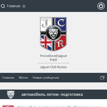
Главная
ойти
или
заре
Российский Jaguar
гист
Клуб
Jaguar Club Russia
рир
Главная
Метки
Новые сообщения
оват
ься
автомобиль летом- подготовка
Тема