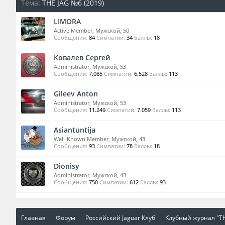
Тема:
THE JAG №6 (2019)
LIMORA
Active Member
, Мужской, 50
Сообщения:
84
Симпатии:
34
Баллы:
18
Ковалев Сергей
Administrator
, Мужской, 53
Сообщения:
7.085
Симпатии:
6.528
Баллы:
113
Gileev Anton
Administrator
, Мужской, 53
Сообщения:
11.249
Симпатии:
7.059
Баллы:
113
Asiantuntija
Well-Known Member
, Мужской, 43
Сообщения:
93
Симпатии:
78
Баллы:
18
Dionisy
Administrator
, Мужской, 43
Сообщения:
750
Симпатии:
612
Баллы:
93
Главная
Форум
Российский Jaguar Клуб
Клубный журнал "TH