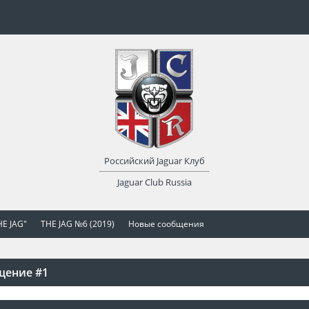
Российский Jaguar Клуб
Jaguar Club Russia
E JAG"
THE JAG №6 (2019)
Новые сообщения
щение #1