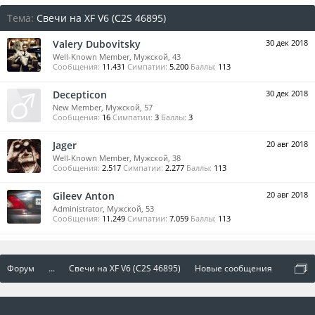
Тема:
Свечи на XF V6 (C2S 46895)
Valery Dubovitsky
30 дек 2018
Well-Known Member
, Мужской, 43
Сообщения:
11.431
Симпатии:
5.200
Баллы:
113
Decepticon
30 дек 2018
New Member
, Мужской, 57
Сообщения:
16
Симпатии:
3
Баллы:
3
Jager
20 авг 2018
Well-Known Member
, Мужской, 38
Сообщения:
2.517
Симпатии:
2.277
Баллы:
113
Gileev Anton
20 авг 2018
Administrator
, Мужской, 53
Сообщения:
11.249
Симпатии:
7.059
Баллы:
113
Форум
...
Свечи на XF V6 (C2S 46895)
Новые сообщения