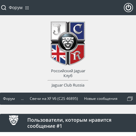
Форум
ойти
или
заре
Российский Jaguar
гист
Клуб
Jaguar Club Russia
рир
Форум
...
Свечи на XF V6 (C2S 46895)
Новые сообщения
оват
ься
Пользователи, которым нравится
сообщение #1