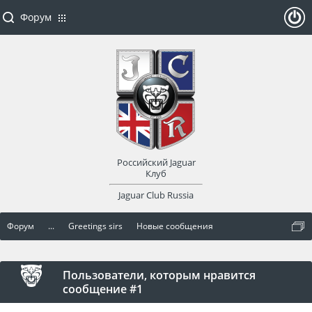
Форум
ойти
или
заре
Российский Jaguar
гист
Клуб
Jaguar Club Russia
рир
Форум
...
Greetings sirs
Новые сообщения
оват
ься
Пользователи, которым нравится
сообщение #1