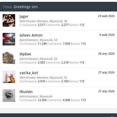
Тема:
Greetings sirs
Jager
23 май 2024
Well-Known Member
, Мужской, 38
Сообщения:
2.517
Симпатии:
2.277
Баллы:
113
Gileev Anton
6 май 2024
Administrator
, Мужской, 53
Сообщения:
11.249
Симпатии:
7.059
Баллы:
113
Ирбис
28 апр 2024
Administrator
, Мужской, 65
Сообщения:
2.925
Симпатии:
2.218
Баллы:
113
vas'ka_kot
27 апр 2024
Well-Known Member
, Мужской, 52
Сообщения:
2.918
Симпатии:
2.169
Баллы:
113
iRuslan
27 апр 2024
Administrator
, Мужской
Сообщения:
12.200
Симпатии:
6.008
Баллы:
113