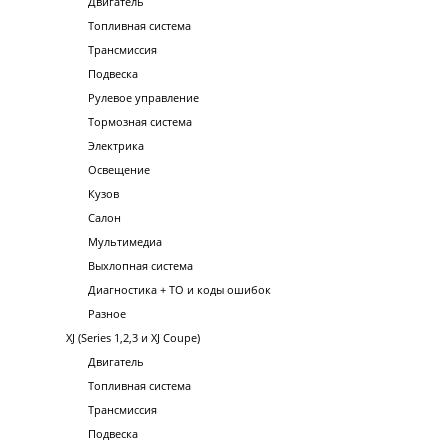
Двигатель
Топливная система
Трансмиссия
Подвеска
Рулевое управление
Тормозная система
Электрика
Освещение
Кузов
Салон
Мультимедиа
Выхлопная система
Диагностика + ТО и коды ошибок
Разное
XJ (Series 1,2,3 и XJ Coupe)
Двигатель
Топливная система
Трансмиссия
Подвеска