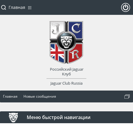
Главная
ойти
или
заре
Российский Jaguar
гист
Клуб
Jaguar Club Russia
рир
Главная
Новые сообщения
оват
ься
Меню быстрой навигации