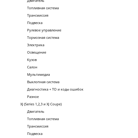
Двигатель
Топливная система
Трансмиссия
Подвеска
Рулевое управление
Тормозная система
Электрика
Освещение
Кузов
Салон
Мультимедиа
Выхлопная система
Диагностика + ТО и коды ошибок
Разное
XJ (Series 1,2,3 и XJ Coupe)
Двигатель
Топливная система
Трансмиссия
Подвеска