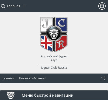
Главная
ойти
или
заре
Российский Jaguar
гист
Клуб
Jaguar Club Russia
рир
Главная
Новые сообщения
оват
ься
Меню быстрой навигации