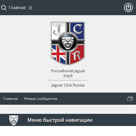
Главная
ойти
или
заре
Российский Jaguar
гист
Клуб
Jaguar Club Russia
рир
Главная
Новые сообщения
оват
ься
Меню быстрой навигации