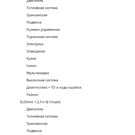
Двигатель
Топливная система
Трансмиссия
Подвеска
Рулевое управление
Тормозная система
Электрика
Освещение
Кузов
Салон
Мультимедиа
Выхлопная система
Диагностика + ТО и коды ошибок
Разное
XJ (Series 1,2,3 и XJ Coupe)
Двигатель
Топливная система
Трансмиссия
Подвеска