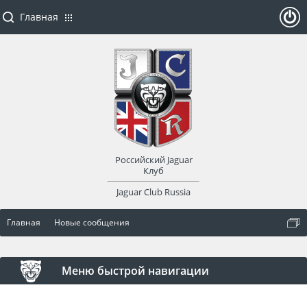
Главная
ойти
или
заре
Российский Jaguar
гист
Клуб
Jaguar Club Russia
рир
Главная
Новые сообщения
оват
ься
Меню быстрой навигации