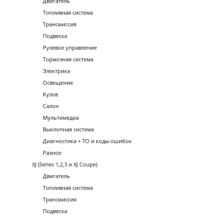
Двигатель
Топливная система
Трансмиссия
Подвеска
Рулевое управление
Тормозная система
Электрика
Освещение
Кузов
Салон
Мультимедиа
Выхлопная система
Диагностика + ТО и коды ошибок
Разное
XJ (Series 1,2,3 и XJ Coupe)
Двигатель
Топливная система
Трансмиссия
Подвеска