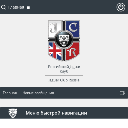
Главная
ойти
или
заре
Российский Jaguar
гист
Клуб
Jaguar Club Russia
рир
Главная
Новые сообщения
оват
ься
Меню быстрой навигации