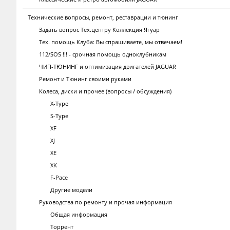
Технические вопросы, ремонт, реставрации и тюнинг
Задать вопрос Тех.центру Коллекция Ягуар
Тех. помощь Клуба: Вы спрашиваете, мы отвечаем!
112/SOS !!! - срочная помощь одноклубникам
ЧИП-ТЮНИНГ и оптимизация двигателей JAGUAR
Ремонт и Тюнинг своими руками
Колеса, диски и прочее (вопросы / обсуждения)
X-Type
S-Type
XF
XJ
XE
XK
F-Pace
Другие модели
Руководства по ремонту и прочая информация
Общая информация
Торрент