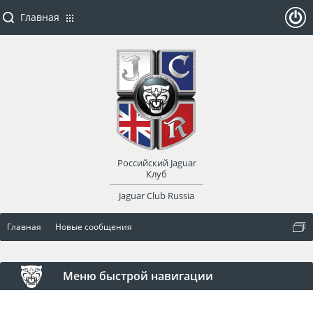
Главная
ойти
или
заре
Российский Jaguar
гист
Клуб
Jaguar Club Russia
рир
Главная
Новые сообщения
оват
ься
Меню быстрой навигации