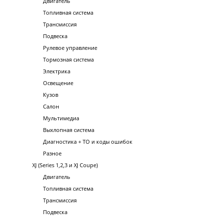
Двигатель
Топливная система
Трансмиссия
Подвеска
Рулевое управление
Тормозная система
Электрика
Освещение
Кузов
Салон
Мультимедиа
Выхлопная система
Диагностика + ТО и коды ошибок
Разное
XJ (Series 1,2,3 и XJ Coupe)
Двигатель
Топливная система
Трансмиссия
Подвеска