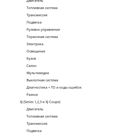
Двигатель
Топливная система
Трансмиссия
Подвеска
Рулевое управление
Тормозная система
Электрика
Освещение
Кузов
Салон
Мультимедиа
Выхлопная система
Диагностика + ТО и коды ошибок
Разное
XJ (Series 1,2,3 и XJ Coupe)
Двигатель
Топливная система
Трансмиссия
Подвеска