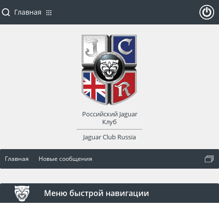
Главная
ойти
или
заре
Российский Jaguar
гист
Клуб
Jaguar Club Russia
рир
Главная
Новые сообщения
оват
ься
Меню быстрой навигации