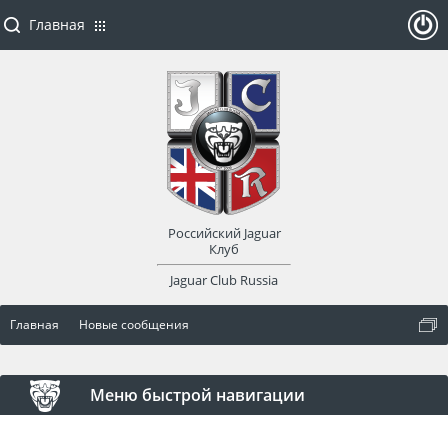
Главная
ойти
или
заре
Российский Jaguar
гист
Клуб
Jaguar Club Russia
рир
Главная
Новые сообщения
оват
ься
Меню быстрой навигации