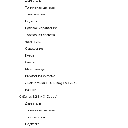
Двигатель
Топливная система
Трансмиссия
Подвеска
Рулевое управление
Тормозная система
Электрика
Освещение
Кузов
Салон
Мультимедиа
Выхлопная система
Диагностика + ТО и коды ошибок
Разное
XJ (Series 1,2,3 и XJ Coupe)
Двигатель
Топливная система
Трансмиссия
Подвеска