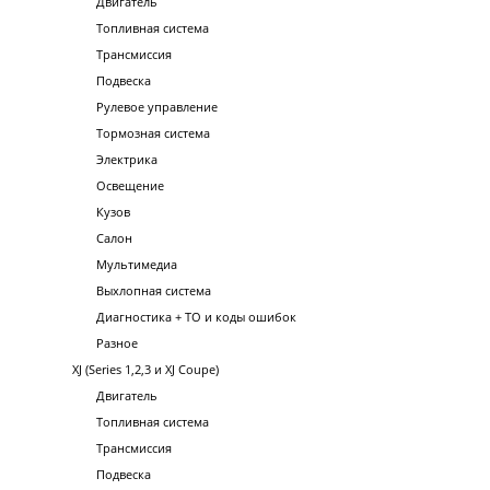
Двигатель
Топливная система
Трансмиссия
Подвеска
Рулевое управление
Тормозная система
Электрика
Освещение
Кузов
Салон
Мультимедиа
Выхлопная система
Диагностика + ТО и коды ошибок
Разное
XJ (Series 1,2,3 и XJ Coupe)
Двигатель
Топливная система
Трансмиссия
Подвеска