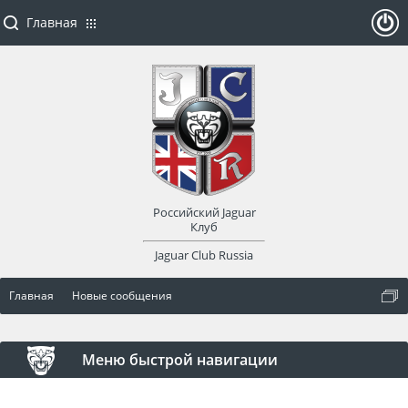
Главная
ойти
или
заре
Российский Jaguar
гист
Клуб
Jaguar Club Russia
рир
Главная
Новые сообщения
оват
ься
Меню быстрой навигации