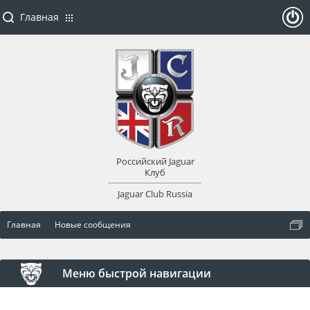
Главная
ойти
или
заре
Российский Jaguar
гист
Клуб
Jaguar Club Russia
рир
Главная
Новые сообщения
оват
ься
Меню быстрой навигации