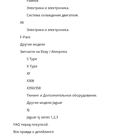
Разное
Электрика и электроника.
Система охлаждения двигателя.
XK
Электрика и электроника.
F-Pace
Другие модели
Запчасти на Ebay / Aliexpress
S Type
X-Type
XF
X308
X350/358
Тюнинг и Дополнительное оборудование.
Другие модели Jaguar
XJ
Jaguar xj series 1,2,3
FAQ перед покупкой.
Вся правда о детейлинге