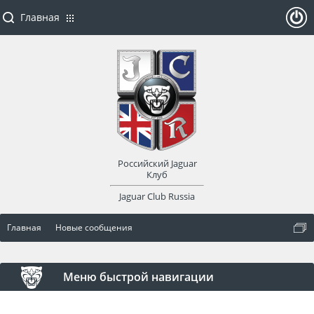
Главная
ойти
или
заре
Российский Jaguar
гист
Клуб
Jaguar Club Russia
рир
Главная
Новые сообщения
оват
ься
Меню быстрой навигации