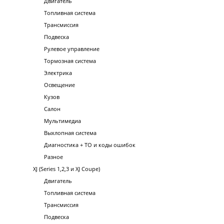
Двигатель
Топливная система
Трансмиссия
Подвеска
Рулевое управление
Тормозная система
Электрика
Освещение
Кузов
Салон
Мультимедиа
Выхлопная система
Диагностика + ТО и коды ошибок
Разное
XJ (Series 1,2,3 и XJ Coupe)
Двигатель
Топливная система
Трансмиссия
Подвеска