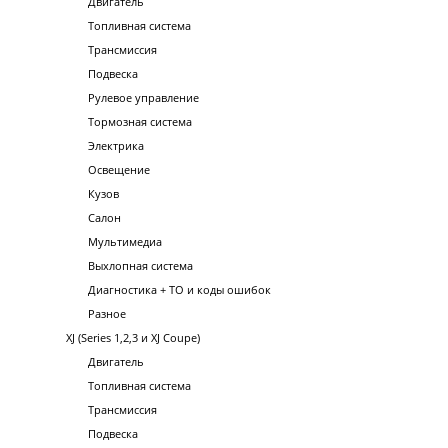
Двигатель
Топливная система
Трансмиссия
Подвеска
Рулевое управление
Тормозная система
Электрика
Освещение
Кузов
Салон
Мультимедиа
Выхлопная система
Диагностика + ТО и коды ошибок
Разное
XJ (Series 1,2,3 и XJ Coupe)
Двигатель
Топливная система
Трансмиссия
Подвеска