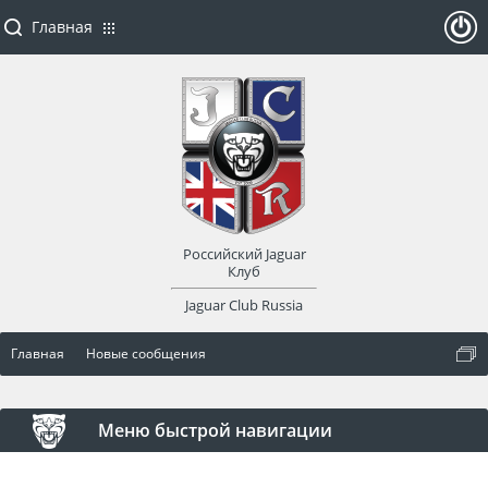
Главная
ойти
или
заре
Российский Jaguar
гист
Клуб
Jaguar Club Russia
рир
Главная
Новые сообщения
оват
ься
Меню быстрой навигации