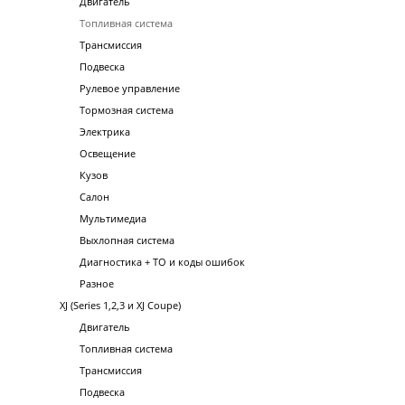
Двигатель
Топливная система
Трансмиссия
Подвеска
Рулевое управление
Тормозная система
Электрика
Освещение
Кузов
Салон
Мультимедиа
Выхлопная система
Диагностика + ТО и коды ошибок
Разное
XJ (Series 1,2,3 и XJ Coupe)
Двигатель
Топливная система
Трансмиссия
Подвеска