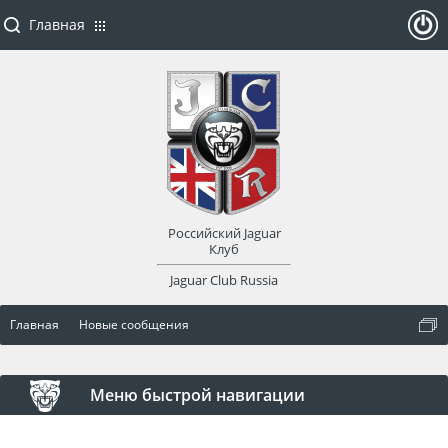
Главная
ойти
или
заре
Российский Jaguar
гист
Клуб
Jaguar Club Russia
рир
Главная
Новые сообщения
оват
ься
Меню быстрой навигации