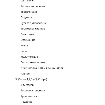
Двигатель
Топливная система
Трансмиссия
Подвеска
Рулевое управление
Тормозная система
Электрика
Освещение
Кузов
Салон
Мультимедиа
Выхлопная система
Диагностика + ТО и коды ошибок
Разное
XJ (Series 1,2,3 и XJ Coupe)
Двигатель
Топливная система
Трансмиссия
Подвеска