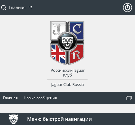
Главная
ойти
или
заре
Российский Jaguar
гист
Клуб
Jaguar Club Russia
рир
Главная
Новые сообщения
оват
ься
Меню быстрой навигации