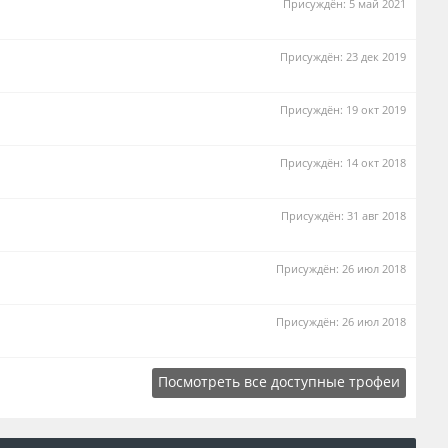
Присуждён:
5 май 2021
Присуждён:
23 дек 2019
Присуждён:
19 окт 2019
Присуждён:
14 окт 2018
Присуждён:
31 авг 2018
Присуждён:
26 июл 2018
Присуждён:
26 июл 2018
Посмотреть все доступные трофеи