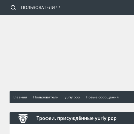
ПОЛЬЗОВАТЕЛИ
Главная
Пользователи
yuriy pop
Новые сообщения
Трофеи, присуждённые yuriy pop