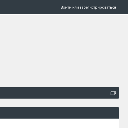
Войти или зарегистрироваться