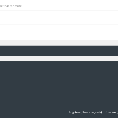
e that for more!
Krypton (Новогодний)
Russian 