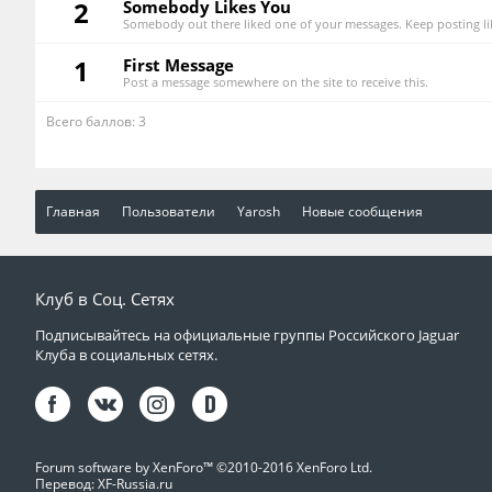
2
Somebody Likes You
Somebody out there liked one of your messages. Keep posting lik
1
First Message
Post a message somewhere on the site to receive this.
Всего баллов: 3
Главная
Пользователи
Yarosh
Новые сообщения
Клуб в Соц. Сетях
Подписывайтесь на официальные группы Российского Jaguar
Клуба в социальных сетях.
Forum software by XenForo™
©2010-2016 XenForo Ltd.
Перевод:
XF-Russia.ru